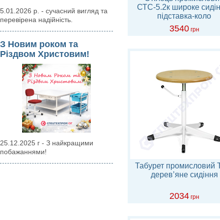
СТС-5.2к широке сидін
5.01.2026 р. - сучасний вигляд та
підставка-коло
перевірена надійність.
3540
грн
З Новим роком та
Різдвом Христовим!
25.12.2025 г - З найкращими
побажаннями!
Табурет промисловий 
дерев’яне сидіння
2034
грн