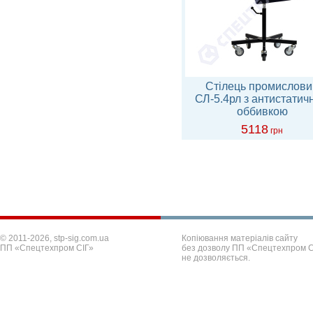
Стілець промислови
СЛ-5.4рл з антистатич
оббивкою
5118
грн
© 2011-2026, stp-sig.com.ua
Копіювання матеріалів сайту
ПП «Спецтехпром СІГ»
без дозволу ПП «Спецтехпром С
не дозволяється.