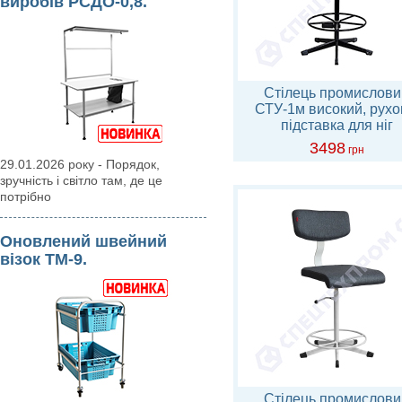
виробів РСДО-0,8.
Стілець промислови
СТУ-1м високий, рух
підставка для ніг
3498
грн
29.01.2026 року - Порядок,
зручність і світло там, де це
потрібно
Оновлений швейний
візок ТМ-9.
Стілець промислови