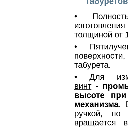
табурето
• Полност
изготовления
толщиной от 1
• Пятилуч
поверхност
табурета.
• Для из
винт
-
промы
высоте при
механизма
. 
ручкой, но
вращается в