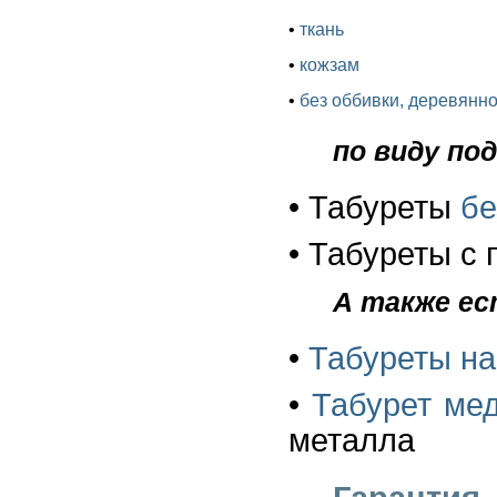
•
ткань
•
кожзам
•
без оббивки, деревянно
по виду по
• Табуреты
бе
• Табуреты с 
А также ес
•
Табуреты на
•
Табурет ме
металла