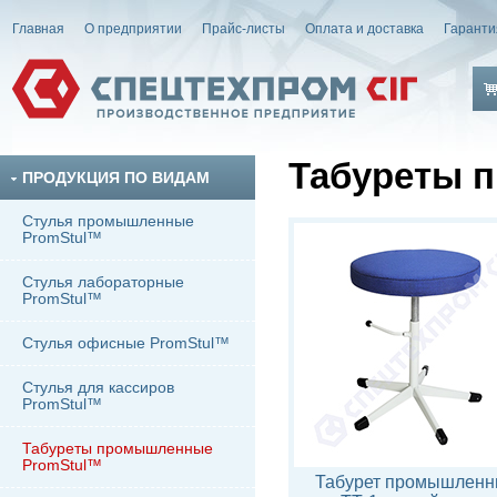
Главная
О предприятии
Прайс-листы
Оплата и доставка
Гаранти
Табуреты 
ПРОДУКЦИЯ ПО ВИДАМ
Стулья промышленные
PromStul™
Стулья лабораторные
PromStul™
Стулья офисные PromStul™
Стулья для кассиров
PromStul™
Табуреты промышленные
PromStul™
Табурет промышлен