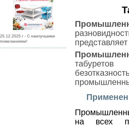
Т
Промышленн
разновиднос
25.12.2025 г - С наилучшими
представляет
пожеланиями!
Промышленн
табурето
безотказн
промышленных
Применен
Промышленны
на всех пр