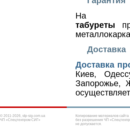
Гарантия
На
табуреты
пр
металлокаркас
Доставка
Доставка п
Киев, Одесс
Запорожье, 
осуществляет
© 2011-2026, stp-sig.com.ua
Копирование материалов сайта
ЧП «Спецтехпром СИГ»
без разрешения ЧП «Спецтехп
не допускается.