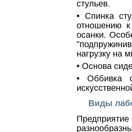
стульев.
• Спинка ст
отношению к
осанки. Особ
"подпружинив
нагрузку на 
• Основа сид
• Оббивка с
искусственно
Виды лаб
Предприяти
разнообраз