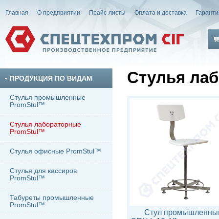
Главная
О предприятии
Прайс-листы
Оплата и доставка
Гаранти
Стулья ла
ПРОДУКЦИЯ ПО ВИДАМ
Стулья промышленные
PromStul™
Стулья лабораторные
PromStul™
Стулья офисные PromStul™
Стулья для кассиров
PromStul™
Табуреты промышленные
PromStul™
Стул промышленны