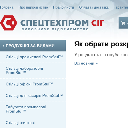
Головна
Про підприємство
Прайс-листи
Оплата і доставка
Гаранті
Як обрати розк
ПРОДУКЦІЯ ЗА ВИДАМИ
У розділі статті опублік
Стільці промислові PromStul™
Всі новини »
Стільці лабораторні
PromStul™
Стільці офісні PromStul™
Стільці для касирів PromStul™
Табурети промислові
PromStul™
Стільці гвинтові