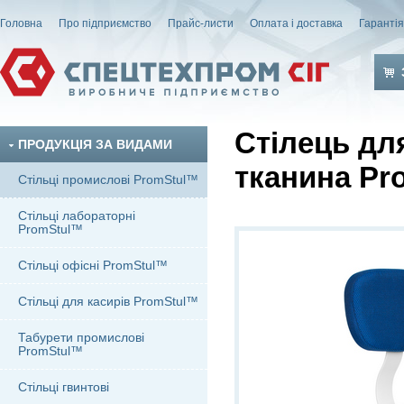
Головна
Про підприємство
Прайс-листи
Оплата і доставка
Гаранті
Стілець дл
ПРОДУКЦІЯ ЗА ВИДАМИ
тканина Pr
Стільці промислові PromStul™
Стільці лабораторні
PromStul™
Стільці офісні PromStul™
Стільці для касирів PromStul™
Табурети промислові
PromStul™
Стільці гвинтові