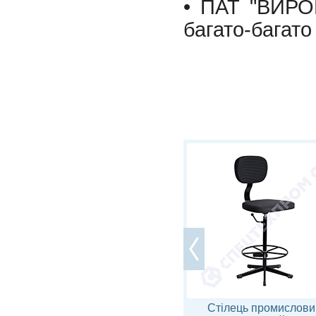
• ПАТ "ВИР
багато-багато
Стілець промисловий СТ-5.2
Стілець промислови