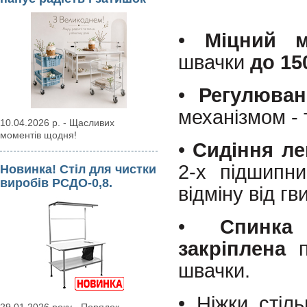
•
Міцний м
швачки
до 150
•
Регулюва
механізмом -
10.04.2026 р. - Щасливих
моментів щодня!
•
Сидіння ле
2-х підшипни
Новинка! Стіл для чистки
виробів РСДО-0,8.
відміну від гв
•
Спинка
закріплена
п
швачки.
• Ніжки сті