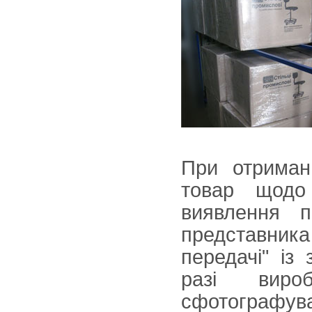
При отриманн
товар що
виявлення п
представника
передачі" із
разі виро
сфотографув