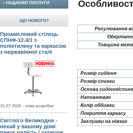
Особливості
НАДАЄМО ПОСЛУГИ
ЩО НОВОГО?
Регулювання в
Промисловий стілець
Обертання
СПНФ-12.4/1 з
Товщина метал
поліетилену та каркасом
з нержавіючої сталі
Розмір сидіння
Розмір спинки
Основа сидіння/спин
Наповнювач
Колір оббивки
15.07.2026 - нова розробка
Покриття каркасу
Світлого Великодня -
Заглушки на ніжках
нехай у вашому домі
панує радість і затишок