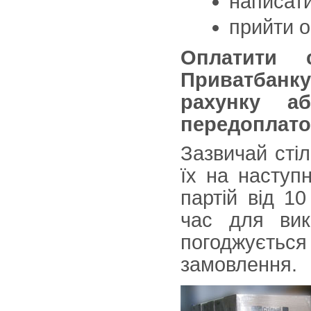
написат
прийти о
Оплатити с
Приватбанку,
рахунку
а
передоплато
Зазвичай стіл
їх на наступ
партій від 1
час для вик
погоджуєть
замовлення.