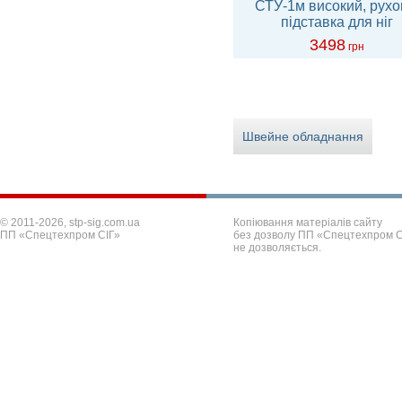
широке сидіння
СТУ-1м високий, рух
підставка для ніг
3252
3498
грн
грн
Швейне обладнання
© 2011-2026, stp-sig.com.ua
Копіювання матеріалів сайту
ПП «Спецтехпром СІГ»
без дозволу ПП «Спецтехпром С
не дозволяється.