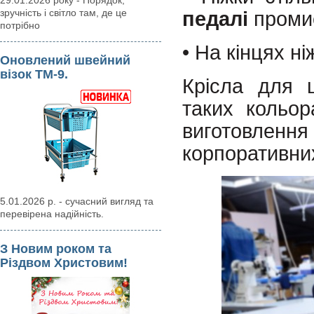
29.01.2026 року - Порядок,
зручність і світло там, де це
педалі
проми
потрібно
• На кінцях ні
Оновлений швейний
візок ТМ-9.
Крісла для 
таких кольор
виготовлен
корпоративни
5.01.2026 р. - сучасний вигляд та
перевірена надійність.
З Новим роком та
Різдвом Христовим!