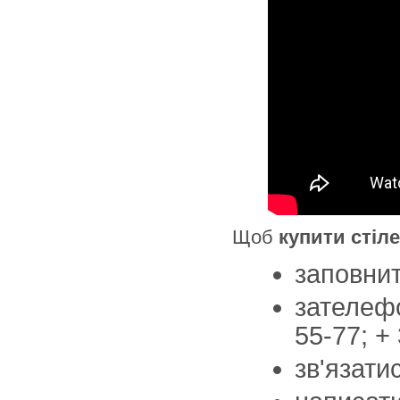
Щоб
купити стіл
заповни
зателефо
55-77; +
зв'язати