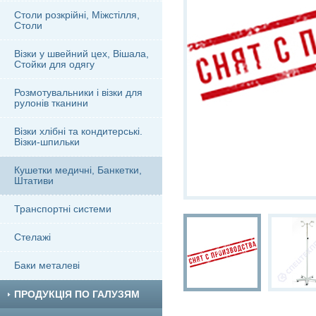
Столи розкрійні, Міжстілля,
Столи
Візки у швейний цех, Вішала,
Стойки для одягу
Розмотувальники і візки для
рулонів тканини
Візки хлібні та кондитерські.
Візки-шпильки
Кушетки медичні, Банкетки,
Штативи
Транспортні системи
Стелажі
Баки металеві
ПРОДУКЦІЯ ПО ГАЛУЗЯМ