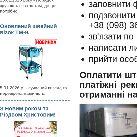
29.01.2026 року - Порядок,
заповнити ф
зручність і світло там, де це
потрібно
подзвонити
+38 (098) 3
Оновлений швейний
візок ТМ-9.
зв'язати по
написати л
прийти осо
Оплатити шт
платіжні рек
5.01.2026 р. - сучасний вигляд та
отриманні на
перевірена надійність.
З Новим роком та
Різдвом Христовим!