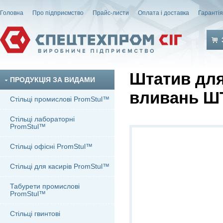
Головна
Про підприємство
Прайс-листи
Оплата і доставка
Гаранті
Штатив для
ПРОДУКЦІЯ ЗА ВИДАМИ
вливань Ш
Стільці промислові PromStul™
Стільці лабораторні
PromStul™
Стільці офісні PromStul™
Стільці для касирів PromStul™
Табурети промислові
PromStul™
Стільці гвинтові