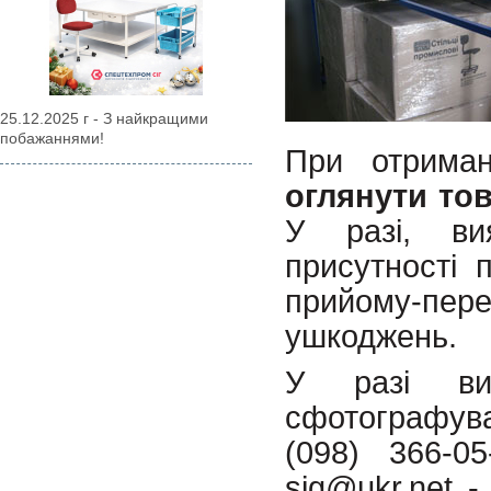
25.12.2025 г - З найкращими
побажаннями!
При отрима
оглянути то
У разі, ви
присутності 
прийому-пе
ушкоджень.
У разі вир
сфотографув
(098) 366-0
sig@ukr.net 