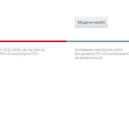
Медичні меблі
© 2011-2026, stp-sig.com.ua
Копіювання матеріалів сайту
ПП «Спецтехпром СІГ»
без дозволу ПП «Спецтехпром С
не дозволяється.