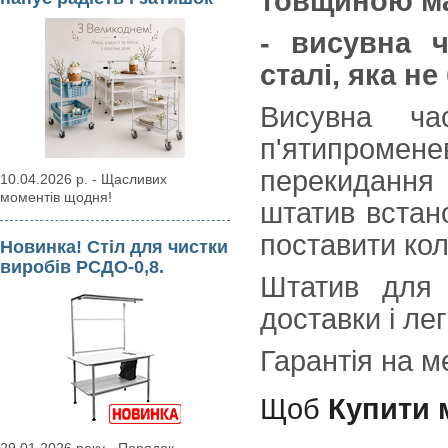
товщиною ма
- висувна ч
сталі, яка не
Висувна ча
п'ятипроме
перекидання 
10.04.2026 р. - Щасливих
моментів щодня!
штатив встан
поставити кол
Новинка! Стіл для чистки
виробів РСДО-0,8.
Штатив для 
доставки і ле
Гарантія на 
Щоб
Купити 