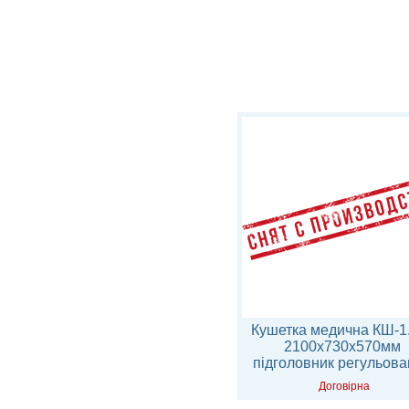
Кушетка медична КШ-3.1
Кушетка медична КШ-1
1550х560х450 мм без
2100х730х570мм
підголовника
підголовник регульов
Договірна
Договірна