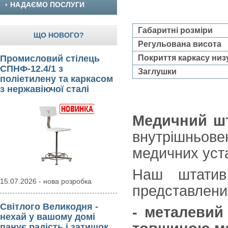
НАДАЄМО ПОСЛУГИ
Габаритні розміри
ЩО НОВОГО?
Регульована висота
Промисловий стілець
Покриття каркасу низ
СПНФ-12.4/1 з
Заглушки
поліетилену та каркасом
з нержавіючої сталі
Медичний ш
внутрішньов
медичних уста
Наш штатив,
15.07.2026 - нова розробка
представлени
Світлого Великодня -
- металевий
нехай у вашому домі
панує радість і затишок