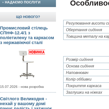
Особливос
НАДАЄМО ПОСЛУГИ
ЩО НОВОГО?
Регулювання висоти с
Промисловий стілець
Обертання сидіння
СПНФ-12.4/1 з
Товщина металу на ка
поліетилену та каркасом
з нержавіючої сталі
Розмір сидіння
Основа сидіння
Наповнювач
Колір оббивки
Покриття каркаса
15.07.2026 - нова розробка
Заглушки на ніжках
Світлого Великодня -
нехай у вашому домі
панує радість і затишок