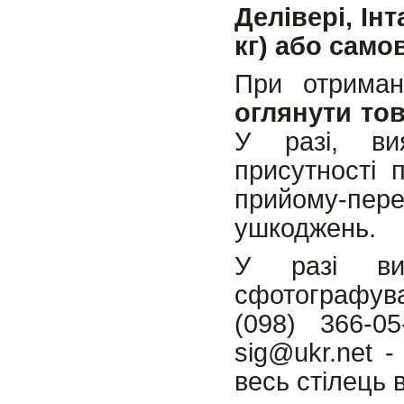
Делівері, Ін
кг) або само
При отриман
оглянути то
У разі, ви
присутності 
прийому-пе
ушкоджень.
У разі вир
сфотографув
(098) 366-0
sig@ukr.net 
весь стілець 