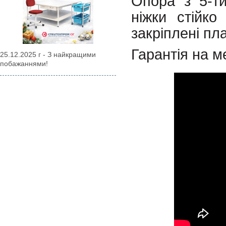
Опора з 5-ти
ніжки стійко
закріплені пл
Гарантія на м
25.12.2025 г - З найкращими
побажаннями!