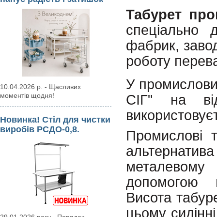
Табурет про
спеціально 
фабрик, завод
роботу перев
У промислови
10.04.2026 р. - Щасливих
моментів щодня!
СІГ" на ві
використовує
Новинка! Стіл для чистки
виробів РСДО-0,8.
Промислові т
альтернати
металевому 
допомогою
Висота табур
цьому сидінні