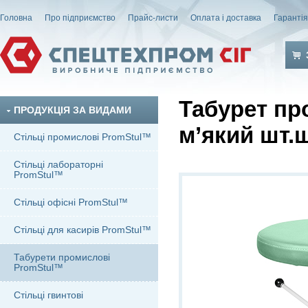
Головна
Про підприємство
Прайс-листи
Оплата і доставка
Гаранті
Табурет пр
ПРОДУКЦІЯ ЗА ВИДАМИ
м’який шт.
Стільці промислові PromStul™
Стільці лабораторні
PromStul™
Стільці офісні PromStul™
Стільці для касирів PromStul™
Табурети промислові
PromStul™
Стільці гвинтові