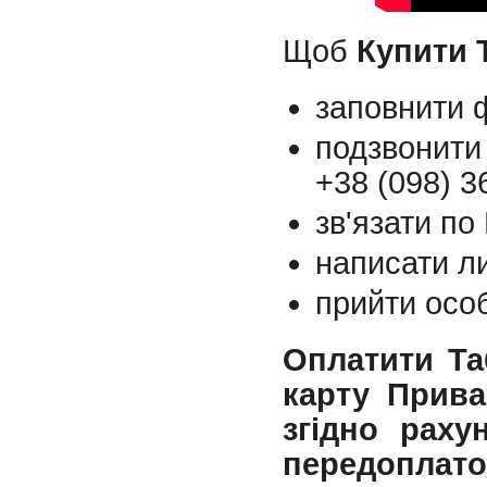
Щоб
Купити Т
заповнити ф
подзвонити
+38 (098) 3
зв'язати по
написати л
прийти осо
Оплатити Та
карту Прива
згідно раху
передоплато