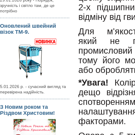
29.01.2026 року - Порядок,
2-х підшипни
зручність і світло там, де це
потрібно
відміну від гв
Оновлений швейний
Для м'якост
візок ТМ-9.
який не п
промисловий 
тому його мо
або оброблят
*
Увага!
Колір
5.01.2026 р. - сучасний вигляд та
дещо відрізн
перевірена надійність.
спотворенн
З Новим роком та
налаштування
Різдвом Христовим!
факторами.