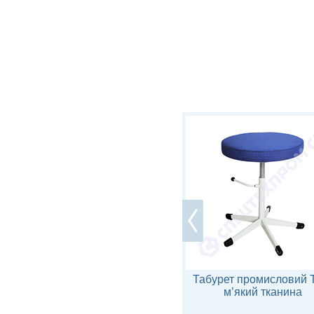
Табурет промисловий ТП-2р
Табурет промисловий 
на колесах дерев’яне
м’який тканина
сидіння