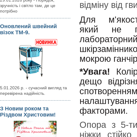
29.01.2026 року - Порядок,
відміну від гв
зручність і світло там, де це
потрібно
Для м'якост
Оновлений швейний
який не п
візок ТМ-9.
лаборато
шкірзамінни
мокрою ганчі
*
Увага!
Колір
дещо відрізн
5.01.2026 р. - сучасний вигляд та
спотворенн
перевірена надійність.
налаштування
З Новим роком та
факторами.
Різдвом Христовим!
Опора з 5-ти
ніжки стійко