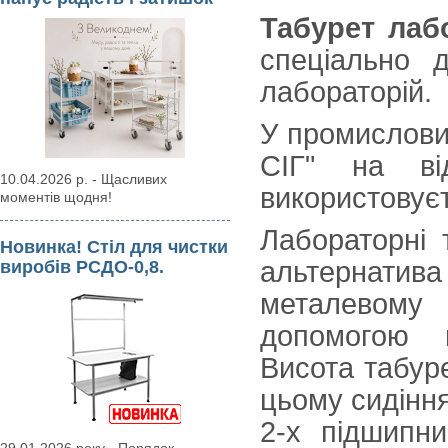
Табурет лаб
спеціально 
лабораторій.
У промислови
СІГ" на ві
10.04.2026 р. - Щасливих
використовує
моментів щодня!
Лабораторні 
Новинка! Стіл для чистки
альтернатива
виробів РСДО-0,8.
металевому 
допомогою
Висота табур
цьому сидіння
2-х підшипни