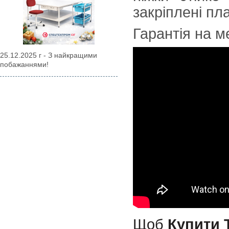
закріплені пл
Гарантія на м
25.12.2025 г - З найкращими
побажаннями!
Щоб
Купити Т