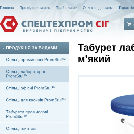
Головна
Про підприємство
Прайс-листи
Оплата і доставка
Гаранті
Табурет ла
ПРОДУКЦІЯ ЗА ВИДАМИ
м’який
Стільці промислові PromStul™
Стільці лабораторні
PromStul™
Стільці офісні PromStul™
Стільці для касирів PromStul™
Табурети промислові
PromStul™
Стільці гвинтові