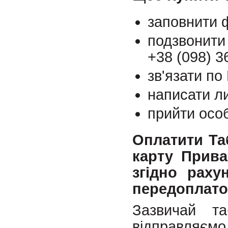
заповнити ф
подзвонити
+38 (098) 3
зв'язати по
написати л
прийти осо
Оплатити Та
карту Прива
згідно раху
передоплато
Зазвичай т
відправляємо