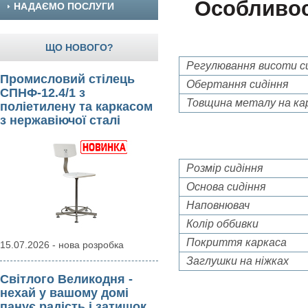
Особливос
НАДАЄМО ПОСЛУГИ
ЩО НОВОГО?
Регулювання висоти с
Промисловий стілець
Обертання сидіння
СПНФ-12.4/1 з
Товщина металу на ка
поліетилену та каркасом
з нержавіючої сталі
Розмір сидіння
Основа сидіння
Наповнювач
Колір оббивки
Покриття каркаса
15.07.2026 - нова розробка
Заглушки на ніжках
Світлого Великодня -
нехай у вашому домі
панує радість і затишок