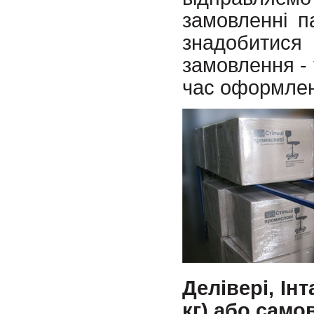
замовленні п
знадобитися
замовлення -
час оформлен
Делівері, Ін
кг) або само