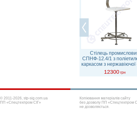
Табурет лабораторний
Стілець промислови
ТП-1.1р м’який на колесах
СПНФ-12.4/1 з поліетил
каркасом з нержавіючої 
3246
12300
грн
грн
© 2011-2026, stp-sig.com.ua
Копіювання матеріалів сайту
ПП «Спецтехпром СІГ»
без дозволу ПП «Спецтехпром С
не дозволяється.