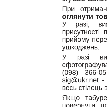
При отриман
оглянути то
У разі, ви
присутності 
прийому-пе
ушкоджень.
У разі вир
сфотографув
(098) 366-0
sig@ukr.net 
весь стілець 
Якщо табуре
повернути п