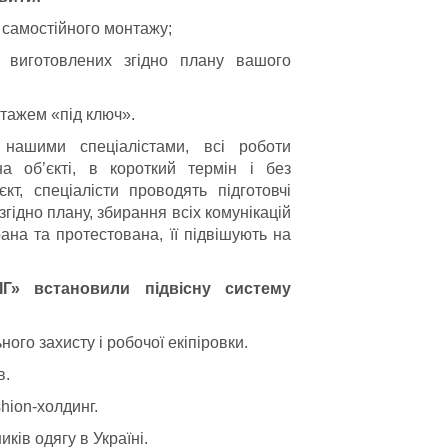
я самостійного монтажу;
, виготовлених згідно плану вашого
нтажем «під ключ».
нашими спеціалістами, всі роботи
а об’єкті, в короткий термін і без
кт, спеціалісти проводять підготовчі
гідно плану, збирання всіх комунікацій
рана та протестована, її підвішують на
ІГ» встановили підвісну систему
го захисту і робочої екіпіровки.
в.
hion-холдинг.
ів одягу в Україні.