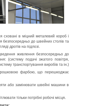
я сховані в міцний металевий короб і
ня безпосередньо до швейних столів та
яді дротів на підлозі.
ідведення живлення безпосередньо до
я: (систему подачі зжатого повітря,
 систему транспортування виробів та ін.)
порошковою фарбою, що перешкоджає
ляти або замінювати швейні машини в
лювати тільки потрібні робочі місця.
вити: