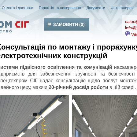
Оплата і доставка
Гарантія та повернення
Документи
Фотогалерея
sales
ЗАМОВИТИ (
0
)
info@
Vib
Консультація по монтажу і прорахунк
електротехнічних конструкцій
истеми підвісного освітлення та комунікацій
насампере
ідприємств для забезпечення зручності та безпечності
пецтехпром СІГ надає консультацію щодо послуг монтажу
вейного цеху, маючи
20-річний досвід роботи
в цій сфері.