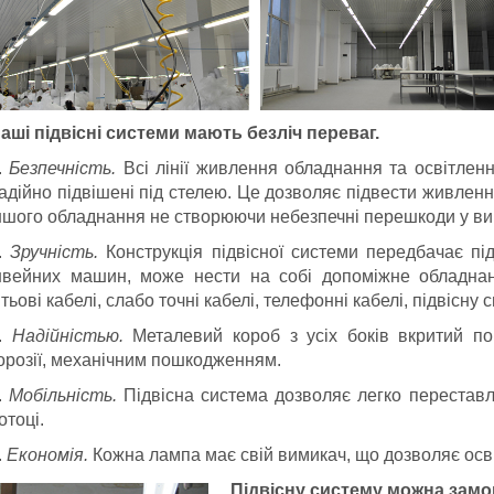
аші підвісні системи мають безліч переваг.
.
Безпечність.
Всі лінії живлення обладнання та освітленн
адійно підвішені під стелею. Це дозволяє підвести живлен
ншого обладнання не створюючи небезпечні перешкоди у вигл
.
Зручність.
Конструкція підвісної системи передбачає п
вейних машин, може нести на собі допоміжне обладнанн
ітьові кабелі, слабо точні кабелі, телефонні кабелі, підвісну
.
Надійністью.
Металевий короб з усіх боків вкритий 
орозії, механічним пошкодженням.
.
Мобільність.
Підвісна система дозволяє легко перестав
отоці.
.
Економія.
Кожна лампа має свій вимикач, що дозволяє освіт
Підвісну систему можна замо