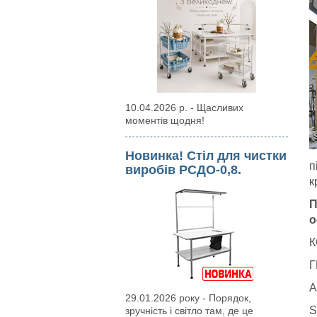
10.04.2026 р. - Щасливих
моментів щодня!
Новинка! Стіл для чистки
п
виробів РСДО-0,8.
к
П
о
К
Г
A
29.01.2026 року - Порядок,
S
зручність і світло там, де це