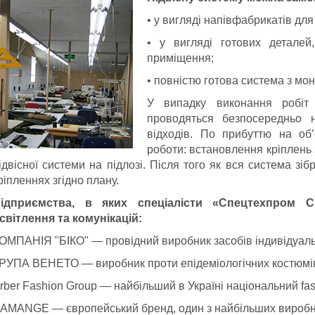
• у вигляді напівфабрикатів дл
• у вигляді готових деталей
приміщення;
• повністю готова система з мо
У випадку виконання робіт 
проводяться безпосередньо н
відходів. По прибуттю на об’є
роботи: встановлення кріплень з
ідвісної системи на підлозі. Після того як вся система зіб
ріпленнях згідно плану.
ідприємства, в яких спеціалісти «Спецтехпром С
світлення та комунікацій:
ОМПАНІЯ "БІКО" — провідний виробник засобів індивідуально
РУПА ВЕНЕТО — виробник проти епідеміологічних костюмі
rber Fashion Group — найбільший в Україні національний fas
AMANGE — європейський бренд, один з найбільших виробник