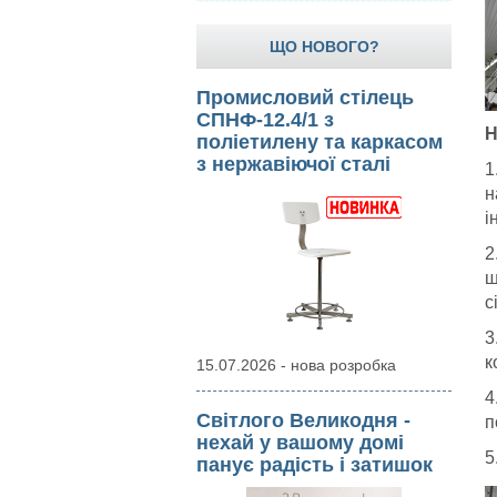
ЩО НОВОГО?
Промисловий стілець
СПНФ-12.4/1 з
Н
поліетилену та каркасом
з нержавіючої сталі
1
н
і
2
ш
с
3
к
15.07.2026 - нова розробка
4
Світлого Великодня -
п
нехай у вашому домі
5
панує радість і затишок