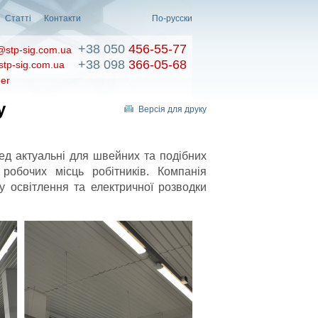
Статті
Контакти
По-русски
+38 050
456-55-77
@stp-sig.com.ua
+38 098
366-05-68
stp-sig.com.ua
er
у
Версія для друку
д актуальні для швейних та подібних
 робочих місць робітників. Компанія
 освітлення та електричної розводки