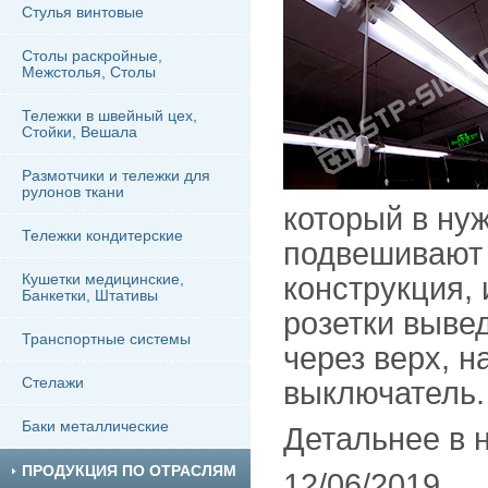
Стулья винтовые
Столы раскройные,
Межстолья, Столы
Тележки в швейный цех,
Стойки, Вешала
Размотчики и тележки для
рулонов ткани
который в ну
Тележки кондитерские
подвешивают 
Кушетки медицинские,
конструкция,
Банкетки, Штативы
розетки выв
Транспортные системы
через верх, 
Стелажи
выключатель.
Баки металлические
Детальнее в
ПРОДУКЦИЯ ПО ОТРАСЛЯМ
12/06/2019