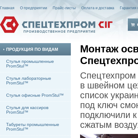
Главная
О предприятии
Прайс-листы
Оплата и доставка
Гарантия 
Монтаж осв
ПРОДУКЦИЯ ПО ВИДАМ
Спецтехпр
Стулья промышленные
PromStul™
Спецтехпром 
Стулья лабораторные
PromStul™
в швейном це
список украи
Стулья офисные PromStul™
под ключ смо
Стулья для кассиров
PromStul™
подключили к
сжатым возду
Табуреты промышленные
PromStul™