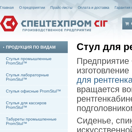
Главная
О предприятии
Прайс-листы
Оплата и доставка
Гарантия 
Стул для р
ПРОДУКЦИЯ ПО ВИДАМ
Стулья промышленные
Предприятие
PromStul™
изготовление
Стулья лабораторные
для рентгенк
PromStul™
вращается вок
Стулья офисные PromStul™
рентгенкабин
Стулья для кассиров
подголовнико
PromStul™
Сиденье, спи
Табуреты промышленные
PromStul™
искусственной