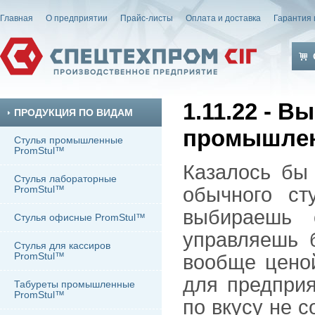
Главная
О предприятии
Прайс-листы
Оплата и доставка
Гарантия 
1.11.22 - В
ПРОДУКЦИЯ ПО ВИДАМ
промышлен
Стулья промышленные
PromStul™
Казалось бы 
Стулья лабораторные
PromStul™
обычного ст
выбираешь 
Стулья офисные PromStul™
управляешь 
Стулья для кассиров
PromStul™
вообще ценой
для предприя
Табуреты промышленные
PromStul™
по вкусу не 