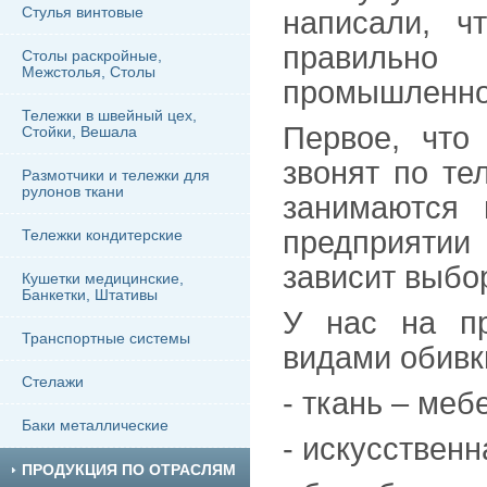
Стулья винтовые
написали, ч
правильно
Столы раскройные,
Межстолья, Столы
промышленног
Тележки в швейный цех,
Первое, что
Стойки, Вешала
звонят по те
Размотчики и тележки для
рулонов ткани
занимаются 
предприятии
Тележки кондитерские
зависит выбо
Кушетки медицинские,
Банкетки, Штативы
У нас на пр
Транспортные системы
видами обивк
Стелажи
- ткань – меб
Баки металлические
- искусственн
ПРОДУКЦИЯ ПО ОТРАСЛЯМ