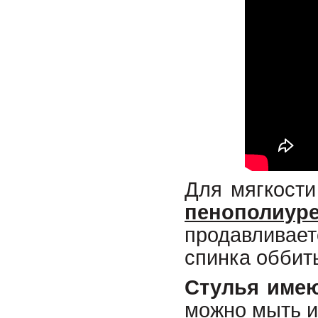
Для мягкост
пенополиур
продавливае
спинка оббит
Стулья имею
можно мыть и