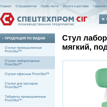
Главная
О предприятии
Прайс-листы
Оплата и доставка
Гарантия 
Стул лабор
ПРОДУКЦИЯ ПО ВИДАМ
мягкий, по
Стулья промышленные
PromStul™
Стулья лабораторные
PromStul™
Стулья офисные PromStul™
Стулья для кассиров
PromStul™
Табуреты промышленные
PromStul™