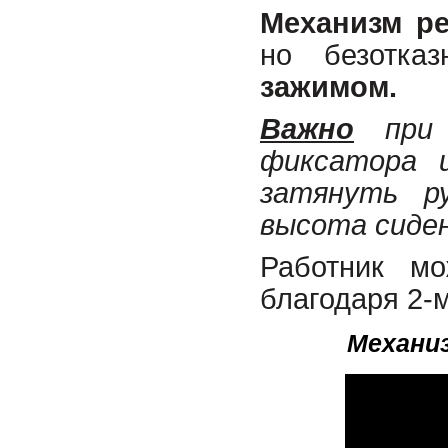
Механизм р
но безотк
зажимом.
Важно
при с
фиксатора 
затянуть р
высота сиден
Работник мо
благодаря 2-
Механи