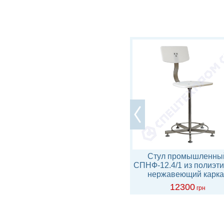
Табурет лабораторный
Стул промышленны
ТП-1.1р мягкий на колесах
СПНФ-12.4/1 из полиэт
нержавеющий карка
3246
12300
грн
грн