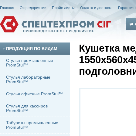
Главная
О предприятии
Прайс-листы
Оплата и доставка
Гарантия 
Кушетка ме
ПРОДУКЦИЯ ПО ВИДАМ
1550х560х4
Стулья промышленные
PromStul™
подголовн
Стулья лабораторные
PromStul™
Стулья офисные PromStul™
Стулья для кассиров
PromStul™
Табуреты промышленные
PromStul™