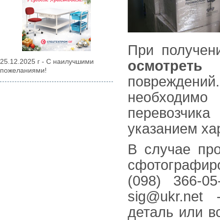
При получен
25.12.2025 г - С наилучшими
осмотреть
пожеланиями!
повреждений.
необходим
перевозчика
указанием ха
В случае про
сфотографиро
(098) 366-0
sig@ukr.net
деталь или в