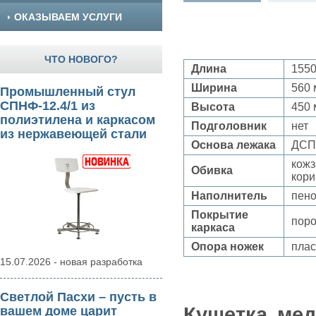
ОКАЗЫВАЕМ УСЛУГИ
ЧТО НОВОГО?
Длина
155
Ширина
560
Промышленный стул
СПНФ-12.4/1 из
Высота
450
полиэтилена и каркасом
Подголовник
нет
из нержавеющей стали
Основа лежака
ДСП
кожз
Обивка
кор
Наполнитель
пено
Покрытие
поро
каркаса
Опора ножек
плас
15.07.2026 - новая разработка
Светлой Пасхи – пусть в
Кушетка мед
вашем доме царит