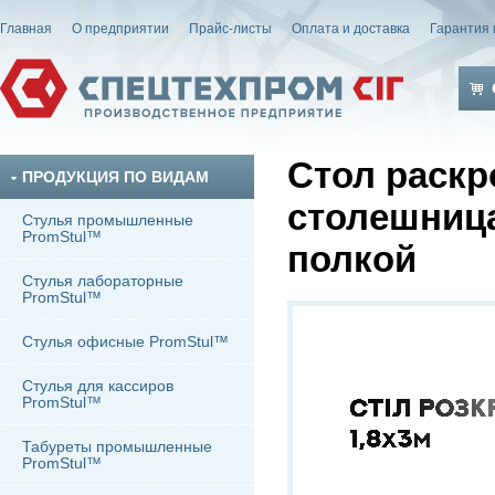
Главная
О предприятии
Прайс-листы
Оплата и доставка
Гарантия 
Стол раскр
ПРОДУКЦИЯ ПО ВИДАМ
столешница
Стулья промышленные
PromStul™
полкой
Стулья лабораторные
PromStul™
Стулья офисные PromStul™
Стулья для кассиров
PromStul™
Табуреты промышленные
PromStul™