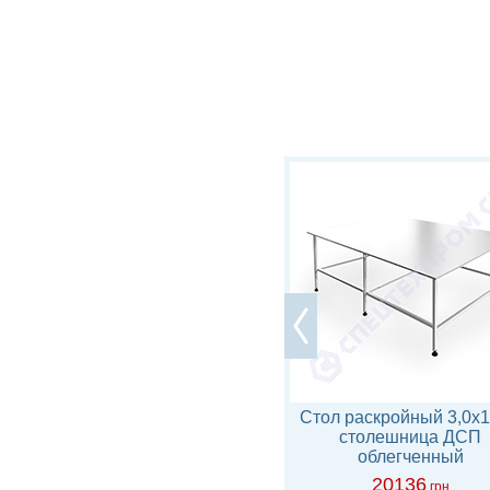
Каркас стола раскройного
Стол раскройный 3,0х1
модульный, ширина 1,9м
столешница ДСП
облегченный
6726
20136
грн
грн