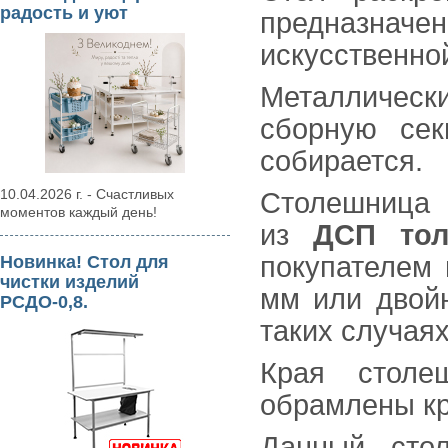
радость и уют
предназнач
искусственно
Металлическ
сборную сек
собирается.
10.04.2026 г. - Счастливых
Столешница 
моментов каждый день!
из
ДСП то
покупателем
Новинка! Стол для
чистки изделий
мм или двой
РСДО-0,8.
таких случая
Края столе
обрамлены к
Данный стол