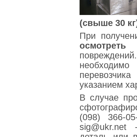
(свыше 30 кг
При получен
осмотреть
повреждений.
необходим
перевозчика
указанием ха
В случае про
сфотографиро
(098) 366-0
sig@ukr.net
деталь или в