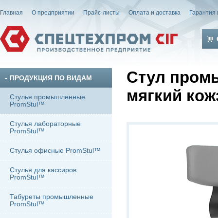
Главная
О предприятии
Прайс-листы
Оплата и доставка
Гарантия 
Стул пром
ПРОДУКЦИЯ ПО ВИДАМ
мягкий кож
Стулья промышленные
PromStul™
Стулья лабораторные
PromStul™
Стулья офисные PromStul™
Стулья для кассиров
PromStul™
Табуреты промышленные
PromStul™