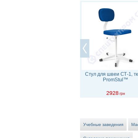
Стул промышленный СТ-5.2
Стул для швеи СТ-1, т
широкое сиденье
PromStul™
3252
2928
грн
грн
Учебные заведения
Ма