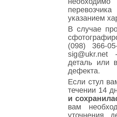
необходим
перевозчика
указанием ха
В случае про
сфотографиро
(098) 366-0
sig@ukr.net
деталь или в
дефекта.
Если стул ва
течении 14 д
и сохранила
вам необхо
уточнения д