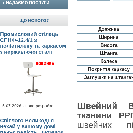
НАДАЄМО ПОСЛУГИ
ЩО НОВОГО?
Довжина
Промисловий стілець
Ширина
СПНФ-12.4/1 з
Висота
поліетилену та каркасом
з нержавіючої сталі
Штанга
Колеса
Покриття каркасу
Заглушки на штанга
Швейний В
15.07.2026 - нова розробка
тканини РР
Світлого Великодня -
швейних п
нехай у вашому домі
панує радість і затишок