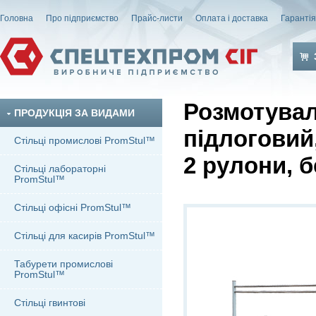
Головна
Про підприємство
Прайс-листи
Оплата і доставка
Гаранті
Розмотува
ПРОДУКЦІЯ ЗА ВИДАМИ
підлоговий
Стільці промислові PromStul™
2 рулони, б
Стільці лабораторні
PromStul™
Стільці офісні PromStul™
Стільці для касирів PromStul™
Табурети промислові
PromStul™
Стільці гвинтові