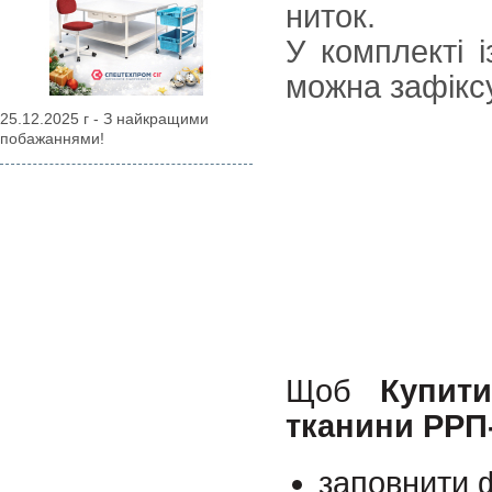
ниток.
У комплекті 
можна зафікс
25.12.2025 г - З найкращими
побажаннями!
Щоб
Купит
тканини РРП
заповнити ф