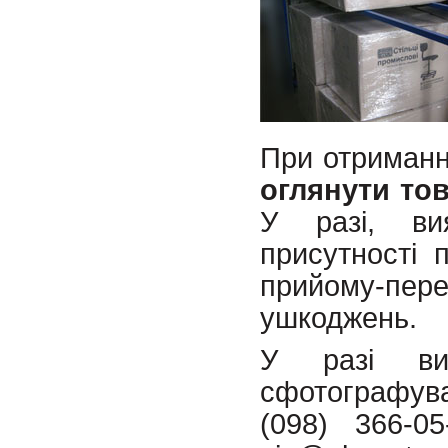
При отриманн
оглянути то
У разі, ви
присутності 
прийому-пе
ушкоджень.
У разі вир
сфотографув
(098) 366-0