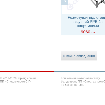
Розмотувальник РР-6 на 4
Розмотувач підлогов
рулона
висувний РРВ-1 з
напрямними
31890
9060
грн
грн
Швейне обладнання
© 2011-2026, stp-sig.com.ua
Копіювання матеріалів сайту
ПП «Спецтехпром СІГ»
без дозволу ПП «Спецтехпром С
не дозволяється.