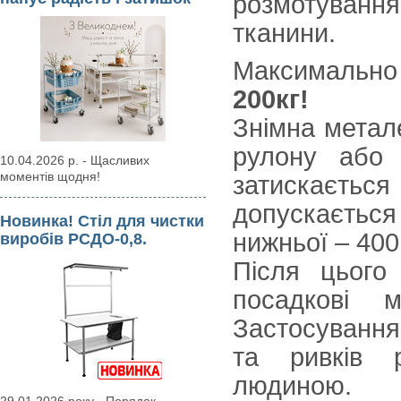
розмотуван
тканини.
Максимально
200кг!
Знімна метал
рулону або 
10.04.2026 р. - Щасливих
моментів щодня!
затискаєтьс
допускаєтьс
Новинка! Стіл для чистки
нижньої – 400
виробів РСДО-0,8.
Після цього
посадкові 
Застосування
та ривків 
людиною.