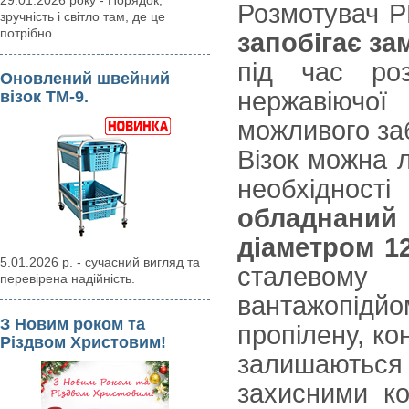
29.01.2026 року - Порядок,
Розмотувач 
зручність і світло там, де це
потрібно
запобігає за
під час роз
Оновлений швейний
нержавіючої
візок ТМ-9.
можливого за
Візок можна 
необхідност
обладнаний
діаметром 1
5.01.2026 р. - сучасний вигляд та
сталевому
перевірена надійність.
вантажопідй
З Новим роком та
пропілену, ко
Різдвом Христовим!
залишаються ч
захисними к