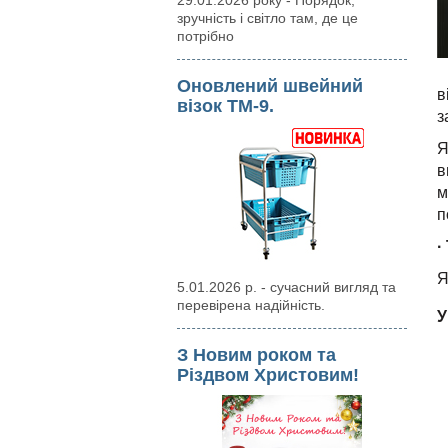
29.01.2026 року - Порядок,
зручність і світло там, де це
потрібно
Оновлений швейний
в
візок ТМ-9.
з
Я
в
м
п
·
Я
5.01.2026 р. - сучасний вигляд та
перевірена надійність.
У
З Новим роком та
Різдвом Христовим!