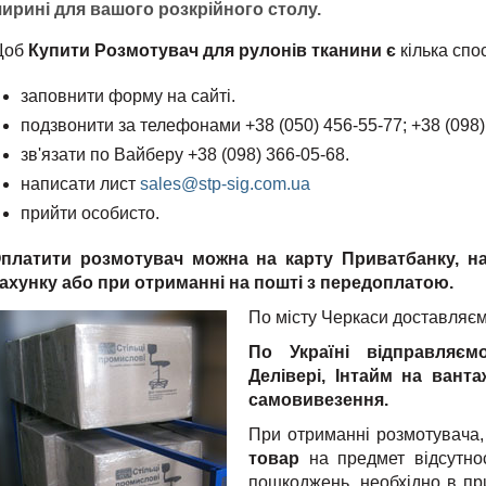
ирині для вашого розкрійного столу.
Щоб
Купити Розмотувач для рулонів тканини є
кілька спо
заповнити форму на сайті.
подзвонити за телефонами +38 (050) 456-55-77; +38 (098)
зв'язати по Вайберу +38 (098) 366-05-68.
написати лист
sales@stp-sig.com.ua
прийти особисто.
платити розмотувач
можна на карту Приватбанку, на 
ахунку
або
при отриманні на пошті з передоплатою.
По місту Черкаси доставля
По Україні відправляєм
Делівері, Інтайм на ванта
самовивезення.
При отриманні розмотувача
товар
на предмет відсутнос
пошкоджень, необхідно в пр