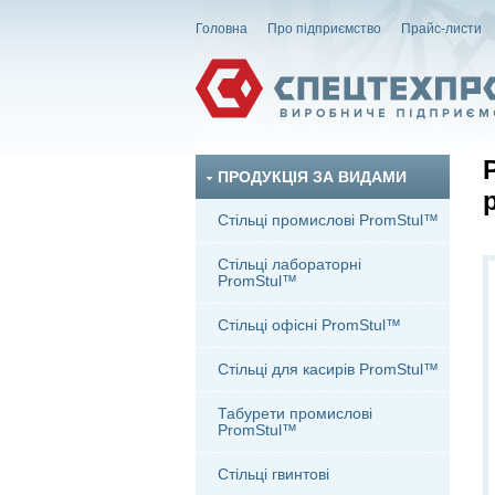
Головна
Про підприємство
Прайс-листи
ПРОДУКЦІЯ ЗА ВИДАМИ
Стільці промислові PromStul™
Стільці лабораторні
PromStul™
Стільці офісні PromStul™
Стільці для касирів PromStul™
Табурети промислові
PromStul™
Стільці гвинтові