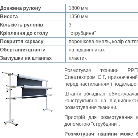
Довжина рулону
1800 мм
Висота
1350 мм
Кількість рулонів
3
Кріплення до столу
"струбцина"
Покриття каркасу
порошкова емаль, колір світл
Обертання штанги
на підшипниках
Заглушки на штангах
пластик
Розмотувач тканини РРП-
Спецтехпром СІГ, призначений
перед настиланням і подальшог
Штанги обладнані обмежувача
конструктивно на підшипника
розмотування тканини.
Пристрій для розмотування к
допомогою "струбцини".
Розмотувач тканини може б