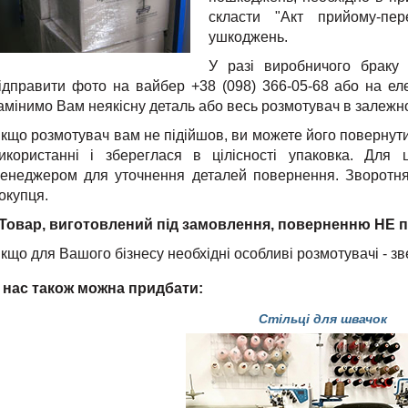
скласти "Акт прийому-пер
ушкоджень.
У разі виробничого браку 
ідправити фото на вайбер +38 (098) 366-05-68 або на еле
амінимо Вам неякісну деталь або весь розмотувач в залежно
кщо розмотувач вам не підійшов, ви можете його повернути 
икористанні і збереглася в цілісності упаковка. Для 
енеджером для уточнення деталей повернення. Зворотня 
окупця.
Товар, виготовлений під замовлення, поверненню НЕ п
кщо для Вашого бізнесу необхідні особливі розмотувачі - з
 нас також можна придбати:
Стільці для швачок