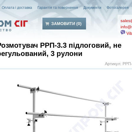
Оплата і доставка
Гарантія та повернення
Документи
Фотогалерея
sales
ЗАМОВИТИ (
0
)
info@
Vib
Розмотувач РРП-3.3 підлоговий, не
регульований, 3 рулони
Артикул: РРП-