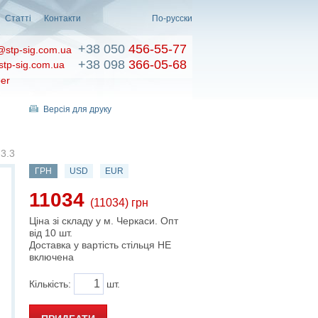
Статті
Контакти
По-русски
+38 050
456-55-77
@stp-sig.com.ua
+38 098
366-05-68
stp-sig.com.ua
er
Версія для друку
3.3
ГРН
USD
EUR
11034
(11034) грн
Ціна зі складу у м. Черкаси. Опт
від 10 шт.
Доставка у вартість стільця НЕ
включена
Кількість:
шт.