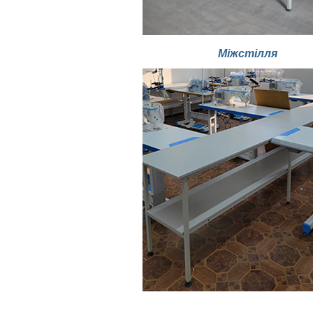
Міжстілля