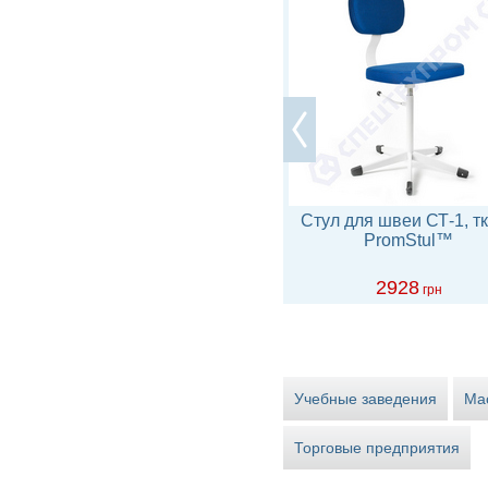
Стул промышленный
Стул для швеи СТ-1, т
СТУ-11.1к высокий
PromStul™
подставка-круг, съемная
спинка сиденье
4830
2928
грн
грн
Учебные заведения
Ма
Торговые предприятия