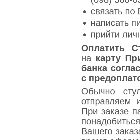
связать по 
написать п
прийти лич
Оплатить
С
на
карту Пр
банка согла
с предоплато
Обычно сту
отправляем 
При заказе п
понадобитьс
Вашего заказ