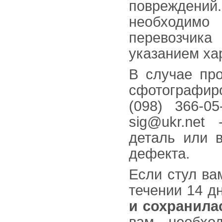
повреждений.
необходим
перевозчика
указанием ха
В случае про
сфотографиро
(098) 366-0
sig@ukr.net
деталь или в
дефекта.
Если стул ва
течении 14 д
и сохранила