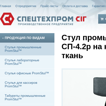
Главная
О предприятии
Прайс-листы
Оплата и доставка
Гарантия 
Стул про
ПРОДУКЦИЯ ПО ВИДАМ
СП-4.2р на
Стулья промышленные
PromStul™
ткань
Стулья лабораторные
PromStul™
Стулья офисные PromStul™
Стулья для кассиров
PromStul™
Табуреты промышленные
PromStul™