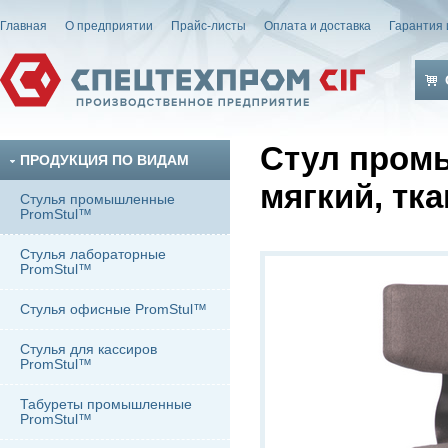
Главная
О предприятии
Прайс-листы
Оплата и доставка
Гарантия 
Стул пром
ПРОДУКЦИЯ ПО ВИДАМ
мягкий, тк
Стулья промышленные
PromStul™
Стулья лабораторные
PromStul™
Стулья офисные PromStul™
Стулья для кассиров
PromStul™
Табуреты промышленные
PromStul™