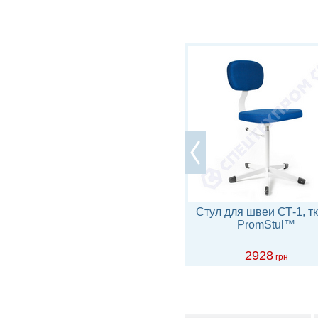
Стул промышленный
Стул для швеи СТ-1, т
СТУ-11.1к высокий
PromStul™
подставка-круг, съемная
спинка сиденье
4830
2928
грн
грн