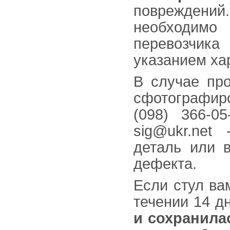
повреждений.
необходим
перевозчика
указанием ха
В случае про
сфотографиро
(098) 366-0
sig@ukr.net
деталь или в
дефекта.
Если стул ва
течении 14 д
и сохранила