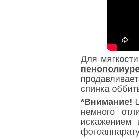
Для мягкост
пенополиур
продавливае
спинка оббит
*Внимание!
Ц
немного отл
искажением 
фотоаппарату