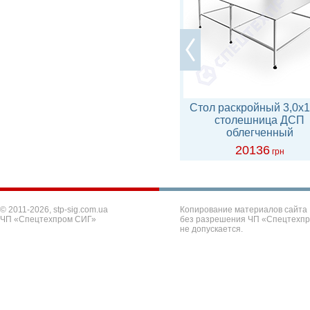
Каркас стола раскройного
Стол раскройный 3,0х1
модульный, ширина 1,7м
столешница ДСП
облегченный
6150
20136
грн
грн
© 2011-2026, stp-sig.com.ua
Копирование материалов сайта
ЧП «Спецтехпром СИГ»
без разрешения ЧП «Спецтехп
не допускается.