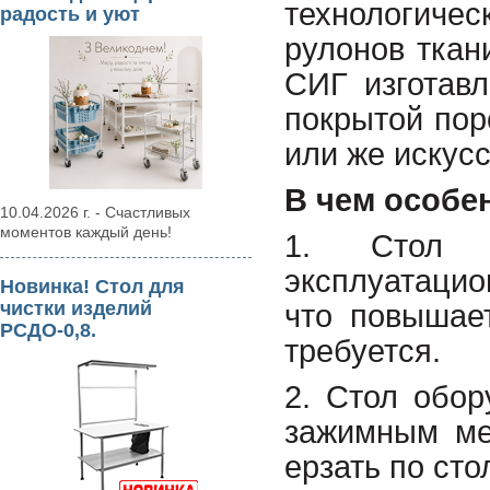
технологич
радость и уют
рулонов тка
СИГ изготавл
покрытой пор
или же искус
В чем особе
10.04.2026 г. - Счастливых
моментов каждый день!
1. Стол и
эксплуатацио
Новинка! Стол для
чистки изделий
что повышает
РСДО-0,8.
требуется.
2. Стол обо
зажимным ме
ерзать по сто