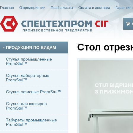
Главная
О предприятии
Прайс-листы
Оплата и доставка
Гарантия 
Стол отрез
ПРОДУКЦИЯ ПО ВИДАМ
Стулья промышленные
PromStul™
Стулья лабораторные
PromStul™
Стулья офисные PromStul™
Стулья для кассиров
PromStul™
Табуреты промышленные
PromStul™